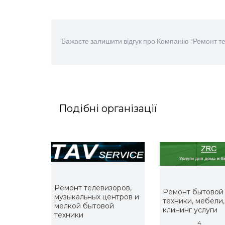
Бажаєте залишити відгук про Компанію "Ремонт т
Подібні організації
Ремонт телевизоров,
Ремонт бытовой
музыкальных центров и
техники, мебели,
мелкой бытовой
клининг услуги
техники
4