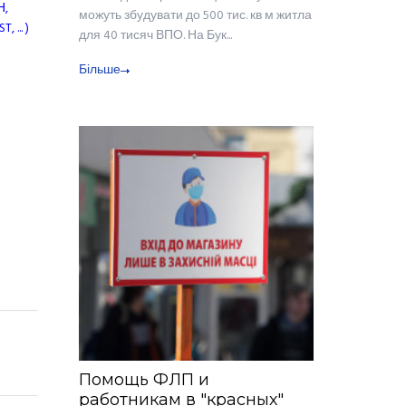
Н,
можуть збудувати до 500 тис. кв м житла
... )
для 40 тисяч ВПО. На Бук...
Більше
Помощь ФЛП и
работникам в "красных"