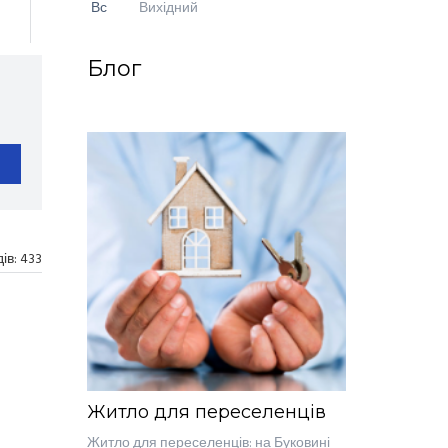
Вс
Вихідний
Блог
дів:
433
Житло для переселенців
Житло для переселенців: на Буковині