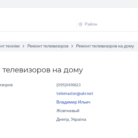
нт техніки
Ремонт телевизоров
Ремонт телевизоров на дому
 телевизоров на дому
изоров
(095)0616623
telemaster@ukr.net
Владимир Ильич
Жовтневый
Днепр, Україна