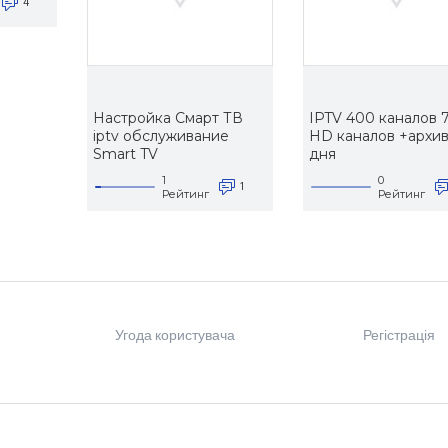
4
Настройка Смарт ТВ
IPTV 400 каналов 
iptv обслуживание
HD каналов +архив
Smart TV
дня
1
0
1
Рейтинг
Рейтинг
Угода користувача
Регістрація