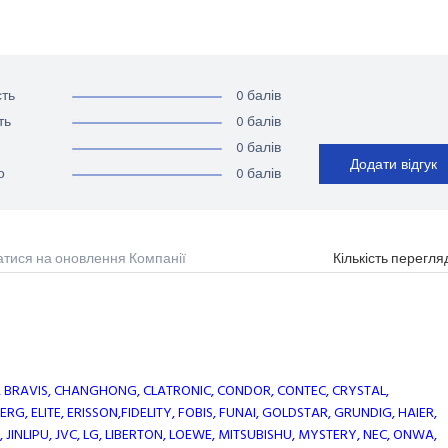
0 балів
ть
0 балів
ть
0 балів
Додати відгук
0 балів
о
атися на оновлення Компанії
Кількість перегля
KO, BRAVIS, CHANGHONG, CLATRONIC, CONDOR, CONTEC, CRYSTAL,
G, ELITE, ERISSON,FIDELITY, FOBIS, FUNAI, GOLDSTAR, GRUNDIG, HAIER,
JINLIPU, JVC, LG, LIBERTON, LOEWE, MITSUBISHU, MYSTERY, NEC, ONWA,