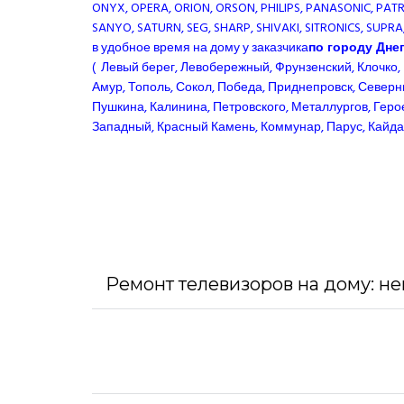
ONYX, OPERA, ORION, ORSON, PHILIPS, PANASONIC, PAT
SANYO, SATURN, SEG, SHARP, SHIVAKI, SITRONICS, SUPRA,
в удобное время на дому у заказчика
по городу Дне
( Левый берег, Левобережный, Фрунзенский, Клочко
Амур, Тополь, Сокол, Победа, Приднепровск, Северны
Пушкина, Калинина, Петровского, Металлургов, Геро
Западный, Красный Камень, Коммунар, Парус, Кайдаки,
Ремонт телевизоров на дому: не