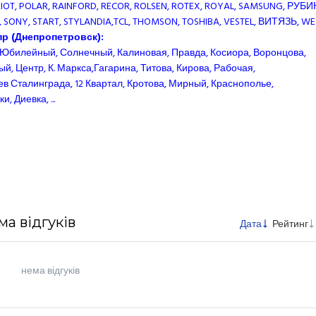
RIOT, POLAR, RAINFORD, RECOR, ROLSEN, ROTEX, ROYAL, SAMSUNG, РУБИ
 SONY, START, STYLANDIA,TCL, THOMSON, TOSHIBA, VESTEL, ВИТЯЗЬ, WEST, 
пр (Днепропетровск):
, Юбилейный, Солнечный, Калиновая, Правда, Косиора, Воронцова,
й, Центр, К. Маркса,Гагарина, Титова, Кирова, Рабочая,
ев Сталинграда, 12 Квартал, Кротова, Мирный, Краснополье,
 Диевка, ...
ма відгуків
Дата
Рейтинг
нема відгуків