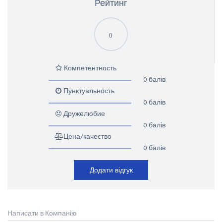
Рейтинг
0
Компетентность
0 балів
Пунктуальность
0 балів
Дружелюбие
0 балів
Цена/качество
0 балів
Додати відгук
Написати в Компанію