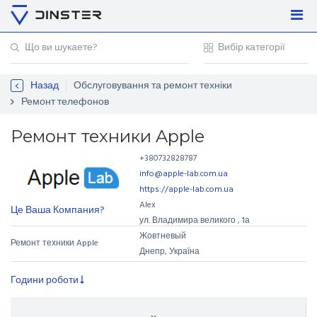
Увійти
Регістрація
Назад
Обслуговування та ремонт техніки
Контакти
Ремонт телефонов
Для підприємців
Ремонт техники Apple
+380732828787
info@apple-lab.com.ua
https://apple-lab.com.ua
Alex
Це Ваша Компания?
ул. Владимира великого
,
1а
Жовтневый
Ремонт техники Apple
Днепр, Україна
Години роботи