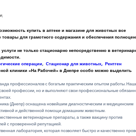
и;
озможность купить в аптеке и магазине для животных все
е товары для грамотного содержания и обеспечения полноцен
услуги не только стационарно непосредственно в ветеринар
одимости.
гические операции
,
Стационар для животных,
Рентген
ной клиники «На Рабочей» в Днепре особо можно выделить
команда профессионалов с богатым практическим опытом работы. Наш
х своей профессии, но и выполняют свои профессиональные обязанн
ентах.
иника (Днепр) оснащена новейшим диагностическим и медицинским
ктивной и действенной помощи домашним животным.
ачественные ветеринарные препараты, а также вакцину против
ей с проверенной репутацией.
твенная лаборатория, которая позволяет быстро и качественно пров