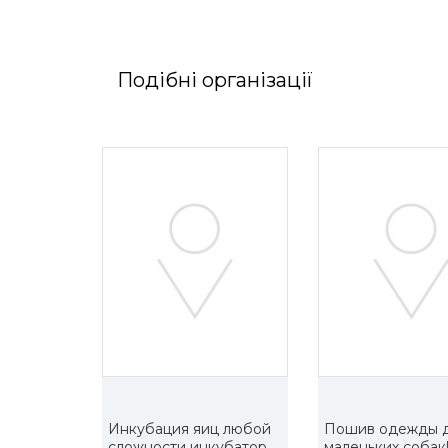
Подібні організації
Инкубация яиц любой
Пошив одежды 
сложности инкубатор
маленьких собак