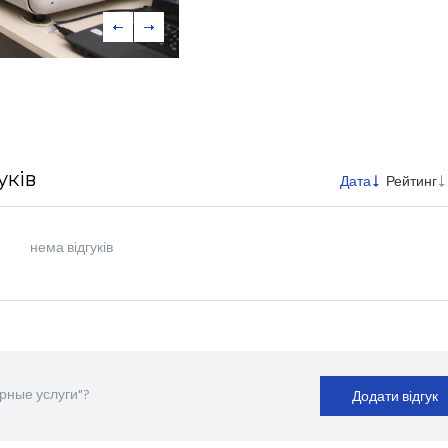
уків
Дата
Рейтинг
нема відгуків
рные услуги"?
Додати відгук