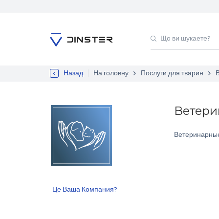
Назад
На головну
Послуги для тварин
Ветери
Ветеринарные
Це Ваша Компания?