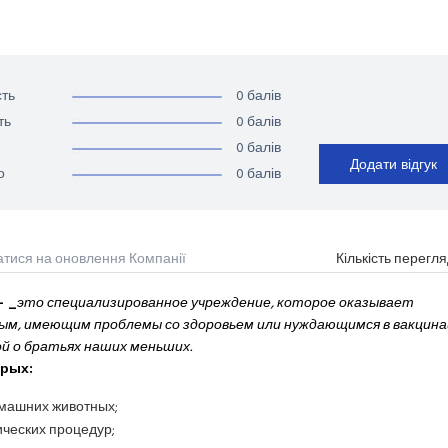
0 балів
ть
0 балів
ть
0 балів
Додати відгук
0 балів
о
атися на оновлення Компанії
Кількість перегля
- _
это специализированное учреждение, которое оказывает
м, имеющим проблемы со здоровьем или нуждающимся в вакцинац
ой о братьях наших меньших.
орых:
омашних животных;
ческих процедур;