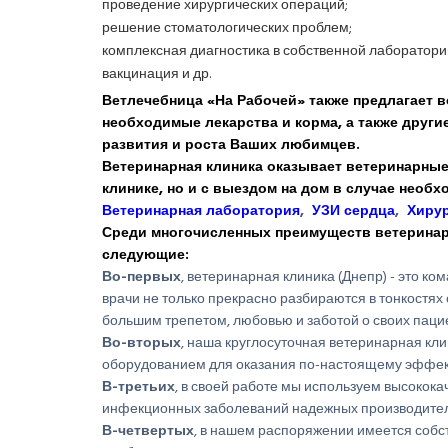
проведение хирургических операций;
решение стоматологических проблем;
комплексная диагностика в собственной лаборатори
вакцинация и др.
Ветлечебница
«На Рабочей» также предлагает в
необходимые лекарства и корма, а также други
развития и роста Ваших любимцев.
Ветеринарная клиника
оказывает ветеринарные 
клинике, но и с выездом на дом в случае необх
Ветеринарная лаборатория
,
УЗИ сердца
,
Хирур
Среди многочисленных преимуществ ветеринар
следующие:
Во-первых
, ветеринарная клиника (Днепр) - это 
врачи не только прекрасно разбираются в тонкостя
большим трепетом, любовью и заботой о своих паци
Во-вторых
, наша круглосуточная ветеринарная кл
оборудованием для оказания по-настоящему эффе
В-третьих
, в своей работе мы используем высокок
инфекционных заболеваний надежных производител
В-четвертых
, в нашем распоряжении имеется собс