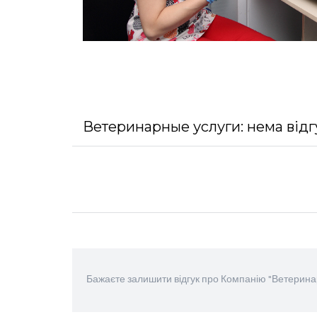
Ветеринарные услуги: нема відг
Бажаєте залишити відгук про Компанію "Ветерина