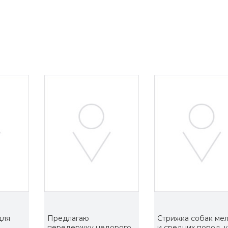
для
Предлагаю
Стрижка собак ме
!
передержку недорого
и средних пород, 