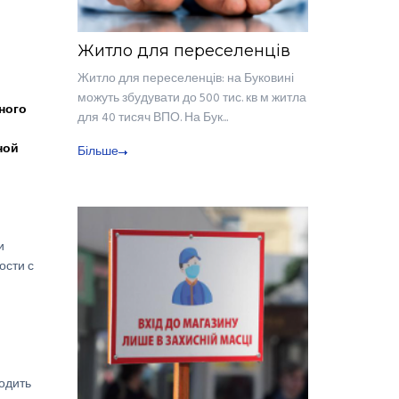
Житло для переселенців
Житло для переселенців: на Буковині
можуть збудувати до 500 тис. кв м житла
ного
для 40 тисяч ВПО. На Бук...
ной
Більше
и
ости с
одить