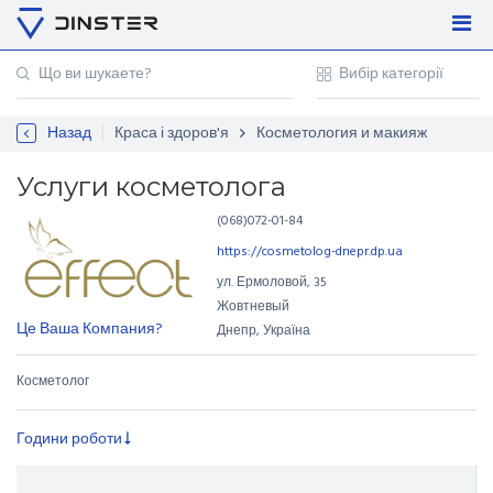
Увійти
Регістрація
Назад
Краса і здоров'я
Косметология и макияж
Контакти
Для підприємців
Услуги косметолога
(068)072-01-84
https://cosmetolog-dnepr.dp.ua
ул. Ермоловой
,
35
Жовтневый
Це Ваша Компания?
Днепр, Україна
Косметолог
Години роботи