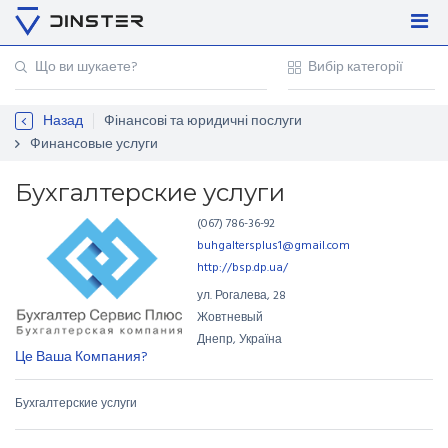
Увійти
Регістрація
Назад
Фінансові та юридичні послуги
Контакти
Финансовые услуги
Для підприємців
Бухгалтерские услуги
(067) 786-36-92
buhgaltersplus1@gmail.com
http://bsp.dp.ua/
ул. Рогалева
,
28
Жовтневый
Днепр, Україна
Це Ваша Компания?
Бухгалтерские услуги