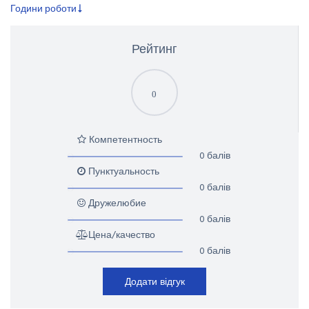
Години роботи
Рейтинг
0
Компетентность
0 балів
Пунктуальность
0 балів
Дружелюбие
0 балів
Цена/качество
0 балів
Додати відгук