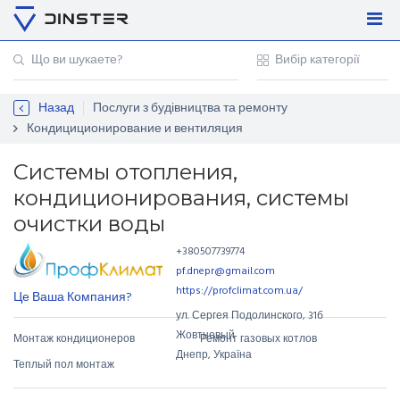
Увійти
Регістрація
Назад
Послуги з будівництва та ремонту
Контакти
Кондициционирование и вентиляция
Для підприємців
Системы отопления,
кондиционирования, системы
очистки воды
+380507739774
pf.dnepr@gmail.com
https://profclimat.com.ua/
Це Ваша Компания?
ул. Сергея Подолинского
,
31б
Жовтневый
Монтаж кондиционеров
Ремонт газовых котлов
Днепр, Україна
Теплый пол монтаж