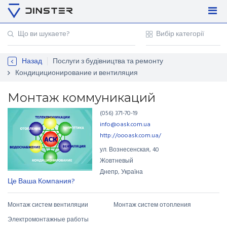
Увійти
Регістрація
Назад
Послуги з будівництва та ремонту
Контакти
Кондициционирование и вентиляция
Для підприємців
Монтаж коммуникаций
(056) 371-70-19
info@oask.com.ua
http://oooask.com.ua/
ул. Вознесенская
,
40
Жовтневый
Днепр, Україна
Це Ваша Компания?
Монтаж систем вентиляции
Монтаж систем отопления
Электромонтажные работы