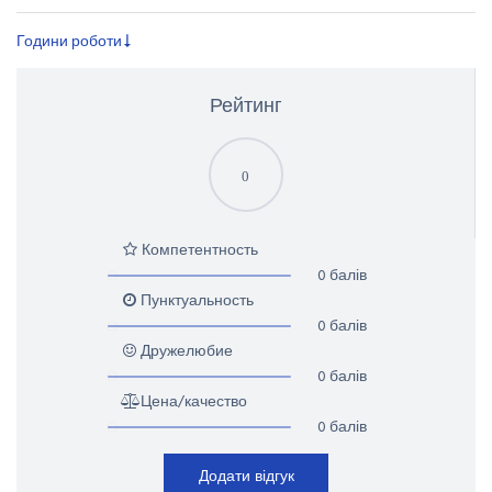
Години роботи
Рейтинг
0
Компетентность
0 балів
Пунктуальность
0 балів
Дружелюбие
0 балів
Цена/качество
0 балів
Додати відгук