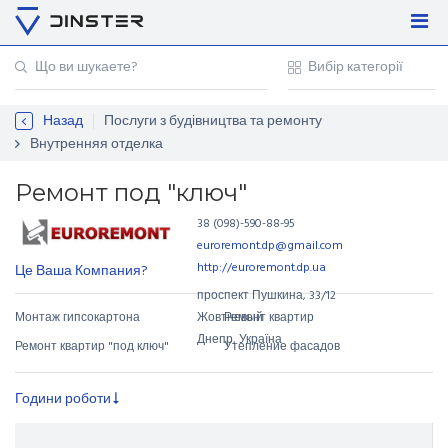
Увійти
Регістрація
Назад
Послуги з будівництва та ремонту
Контакти
Внутренняя отделка
Для підприємців
Ремонт под "ключ"
38 (098)-590-88-95
euroremont.dp@gmail.com
http://euroremont.dp.ua
Це Ваша Компания?
проспект Пушкина
,
33/12
Монтаж гипсокартона
Ремонт квартир
Жовтневый
Днепр, Україна
Ремонт квартир "под ключ"
Утепление фасадов
Години роботи