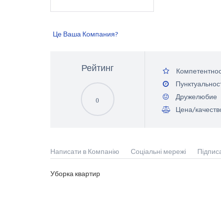
Це Ваша Компания?
Рейтинг
Компетентнос
Пунктуальнос
Дружелюбие
0
Цена/качеств
Написати в Компанію
Соціальні мережі
Підпис
Уборка квартир