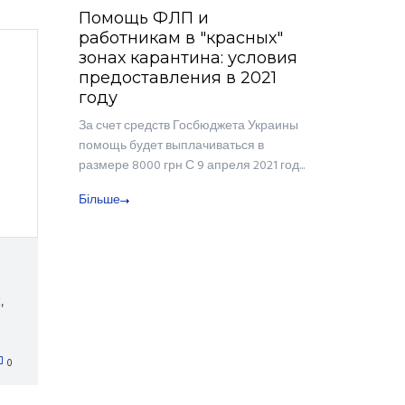
Помощь ФЛП и
работникам в "красных"
зонах карантина: условия
предоставления в 2021
году
За счет средств Госбюджета Украины
помощь будет выплачиваться в
размере 8000 грн С 9 апреля 2021 год...
Більше
,
0