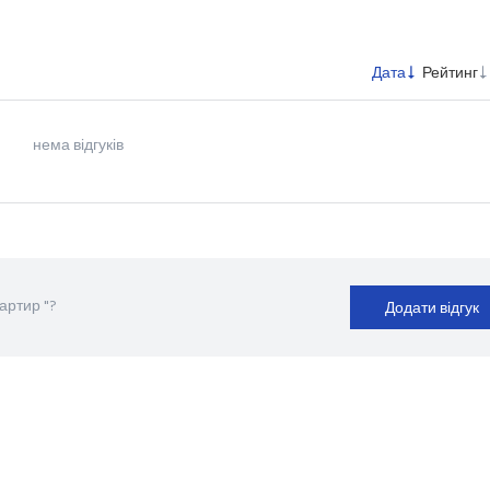
Дата
Рейтинг
нема відгуків
артир "?
Додати відгук