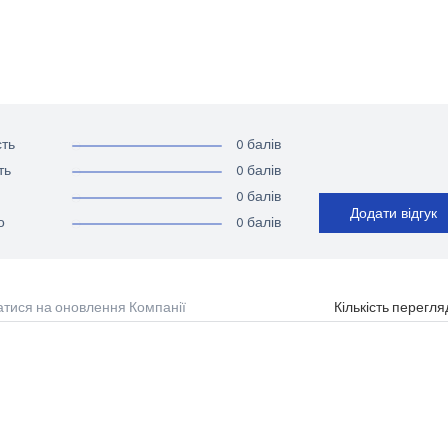
0 балів
ть
0 балів
ть
0 балів
Додати відгук
0 балів
о
атися на оновлення Компанії
Кількість перегля