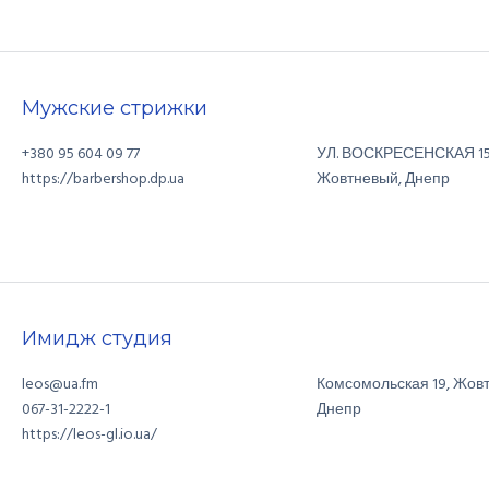
Мужские стрижки
+380 95 604 09 77
УЛ. ВОСКРЕСЕНСКАЯ
1
Жовтневый
,
Днепр
https://barbershop.dp.ua
Имидж студия
leos@ua.fm
Комсомольская
19
,
Жов
Днепр
067-31-2222-1
https://leos-gl.io.ua/