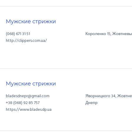
Мужские стрижки
(068) 671 31 51
Короленко
15
,
Жовтневы
http://clippers.com.ua/
Мужские стрижки
bladesdnepr@gmail.com
Яворницкого
34
,
Жовтне
Днепр
+38 (068) 92 85 757
https://www.blades.dp.ua