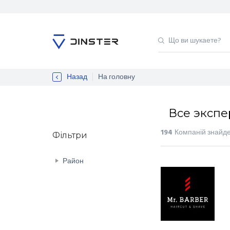
Назад
На головну
Все экспе
194
Компаній знайд
Фільтри
Район