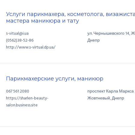
Услуги парикмахера, косметолога, визажиста
мастера маникюра и тату
s-vitual@i.ua
ул. Чернышевского
14
,
Ж
Днепр
(0562)38-52-86
http://www.s-virtual.dp.ua/
Парикмахерские услуги, маникюр
067 561 2080
проспект Карла Маркса
Жовтневый
,
Днепр
https://sharlen-beauty-
salon.business.site