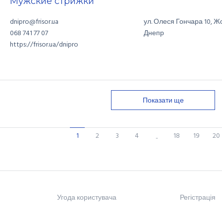
Мужские стрижки
dnipro@frisor.ua
ул. Олеся Гончара
10
,
Жо
Днепр
068 741 77 07
https://frisor.ua/dnipro
Показати ще
1
2
3
4
18
19
20
..
Угода користувача
Регістрація