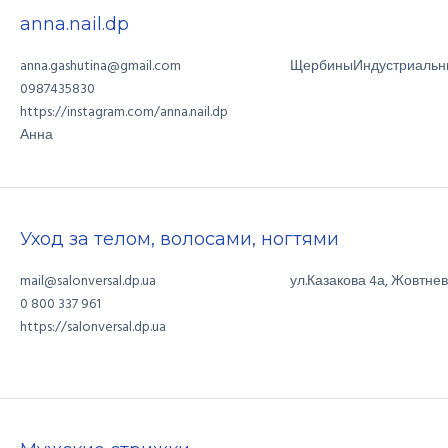
anna.nail.dp
anna.gashutina@gmail.com
Щербины
Индустриальн
0987435830
https://instagram.com/anna.nail.dp
Анна
Уход за телом, волосами, ногтями
mail@salonversal.dp.ua
ул.Казакова
4а
,
Жовтне
0 800 337 961
https://salonversal.dp.ua