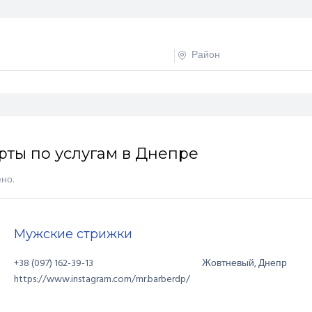
рты по услугам в Днепре
ено
.
Мужские стрижки
+38 (097) 162-39-13
Жовтневый
,
Днепр
https://www.instagram.com/mr.barberdp/